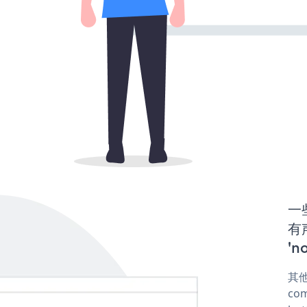
一些
有声
'n
其他
com