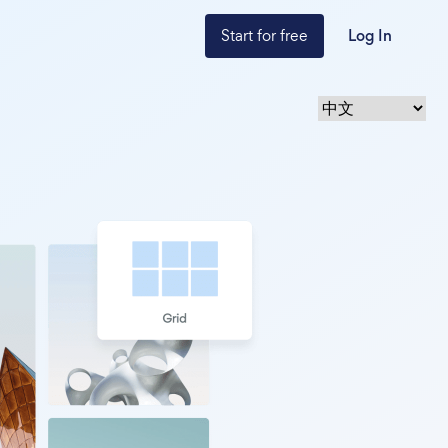
Start for free
Log In