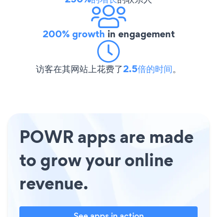
200% growth
in engagement
访客在其网站上花费了
2.5倍的时间
。
POWR apps are made
to grow your online
revenue.
See apps in action