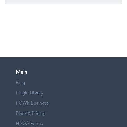
Main
Blog
Plugin Library
POWR Business
Plans & Pricing
HIPAA Forms