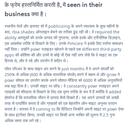
के फ्रेम हस्तनिर्मित करती है, में seen in their
business क्या है।
स्थानीय मेलों और क्राफ्ट शो में publicizing के अपने व्यवसाय के कुछ महीनों के
बाद, rbia shades ऑनलाइन बेचने का तरीका ढूंढ रही थी। वे required the
ability आगंतुकों को उनके उत्पाद की गुणवत्ता, उनके हल्के और एर्गोनोमिक डिज़ाइन,
एक आकर्षक तरीके से दिखाने के लिए। उनके Pimcore ने इसके लिए पर्याप्त समाधान
नहीं दिया। उन्होंने powr स्लाइडर खोजने से पहले एक different third-party
apps की कोशिश की और उनमें से कोई भी ऐसा नहीं लगा जैसे कि वे साइट का एक
हिस्सा थे, और वे भद्दे और उपयोग में कठिन थे।
पॉवर पॉपअप के साथ साइन अप करने के just months में वे अपने संपर्कों को
250% से अधिक (600 से अधिक वास्तविक संपर्क) करने में सक्षम थे और grow ने
powr सोशल का उपयोग करके अपने सोशल मीडिया को 6000 से अधिक अनुयायियों
तक बढ़ा दिया है। उनकी साइट पर फ़ीड। वे constantly powr स्लाइडर अपने
ग्राहकों को शीघ्रता से दिखाने के लिए एक दृश्य तरीके के रूप में हैं क्योंकि वे added
होमपेज हैं कि वास्तविक जीवन में उत्पाद कैसे दिखते हैं। यह अपने उत्पादों को अच्छी
तरह से प्रदर्शित करता है और ग्राहकों को एक बेहतरीन ऑन-साइट अनुभव प्रदान
करता है। वास्तव में वे coming to कि विज़िटर जिन्होंने अपनी साइट पर powr ऐप्स
के साथ इंटरैक्ट किया, उनकी साइट पर किसी अन्य व्यक्ति की तुलना में 2.5 गुना
अधिक समय तक लगे रहे।