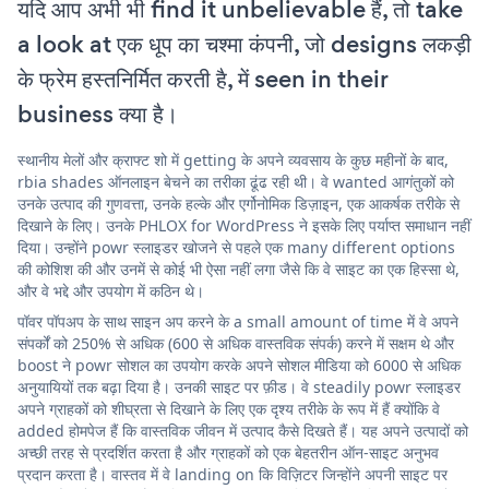
यदि आप अभी भी find it unbelievable हैं, तो take
a look at एक धूप का चश्मा कंपनी, जो designs लकड़ी
के फ्रेम हस्तनिर्मित करती है, में seen in their
business क्या है।
स्थानीय मेलों और क्राफ्ट शो में getting के अपने व्यवसाय के कुछ महीनों के बाद,
rbia shades ऑनलाइन बेचने का तरीका ढूंढ रही थी। वे wanted आगंतुकों को
उनके उत्पाद की गुणवत्ता, उनके हल्के और एर्गोनोमिक डिज़ाइन, एक आकर्षक तरीके से
दिखाने के लिए। उनके PHLOX for WordPress ने इसके लिए पर्याप्त समाधान नहीं
दिया। उन्होंने powr स्लाइडर खोजने से पहले एक many different options
की कोशिश की और उनमें से कोई भी ऐसा नहीं लगा जैसे कि वे साइट का एक हिस्सा थे,
और वे भद्दे और उपयोग में कठिन थे।
पॉवर पॉपअप के साथ साइन अप करने के a small amount of time में वे अपने
संपर्कों को 250% से अधिक (600 से अधिक वास्तविक संपर्क) करने में सक्षम थे और
boost ने powr सोशल का उपयोग करके अपने सोशल मीडिया को 6000 से अधिक
अनुयायियों तक बढ़ा दिया है। उनकी साइट पर फ़ीड। वे steadily powr स्लाइडर
अपने ग्राहकों को शीघ्रता से दिखाने के लिए एक दृश्य तरीके के रूप में हैं क्योंकि वे
added होमपेज हैं कि वास्तविक जीवन में उत्पाद कैसे दिखते हैं। यह अपने उत्पादों को
अच्छी तरह से प्रदर्शित करता है और ग्राहकों को एक बेहतरीन ऑन-साइट अनुभव
प्रदान करता है। वास्तव में वे landing on कि विज़िटर जिन्होंने अपनी साइट पर