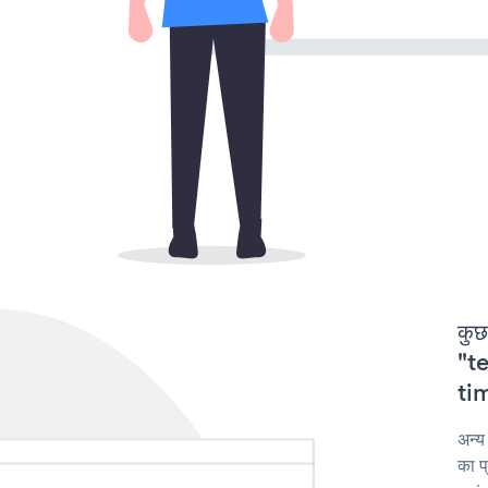
कुछ
"te
tim
अन्य
का प