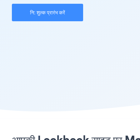
नि: शुल्क प्रारंभ करें
आपकी Lookbook साइट पर MotoP