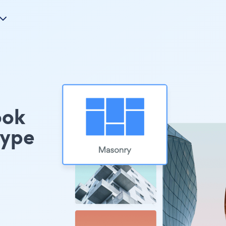
ook
type