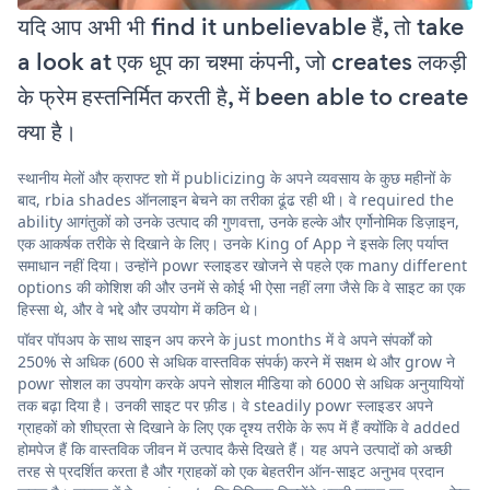
यदि आप अभी भी find it unbelievable हैं, तो take
a look at एक धूप का चश्मा कंपनी, जो creates लकड़ी
के फ्रेम हस्तनिर्मित करती है, में been able to create
क्या है।
स्थानीय मेलों और क्राफ्ट शो में publicizing के अपने व्यवसाय के कुछ महीनों के
बाद, rbia shades ऑनलाइन बेचने का तरीका ढूंढ रही थी। वे required the
ability आगंतुकों को उनके उत्पाद की गुणवत्ता, उनके हल्के और एर्गोनोमिक डिज़ाइन,
एक आकर्षक तरीके से दिखाने के लिए। उनके King of App ने इसके लिए पर्याप्त
समाधान नहीं दिया। उन्होंने powr स्लाइडर खोजने से पहले एक many different
options की कोशिश की और उनमें से कोई भी ऐसा नहीं लगा जैसे कि वे साइट का एक
हिस्सा थे, और वे भद्दे और उपयोग में कठिन थे।
पॉवर पॉपअप के साथ साइन अप करने के just months में वे अपने संपर्कों को
250% से अधिक (600 से अधिक वास्तविक संपर्क) करने में सक्षम थे और grow ने
powr सोशल का उपयोग करके अपने सोशल मीडिया को 6000 से अधिक अनुयायियों
तक बढ़ा दिया है। उनकी साइट पर फ़ीड। वे steadily powr स्लाइडर अपने
ग्राहकों को शीघ्रता से दिखाने के लिए एक दृश्य तरीके के रूप में हैं क्योंकि वे added
होमपेज हैं कि वास्तविक जीवन में उत्पाद कैसे दिखते हैं। यह अपने उत्पादों को अच्छी
तरह से प्रदर्शित करता है और ग्राहकों को एक बेहतरीन ऑन-साइट अनुभव प्रदान