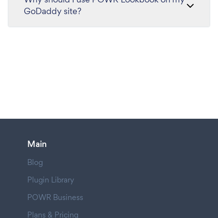
GoDaddy site?
Main
Blog
Plugin Library
POWR Business
Plans & Pricing