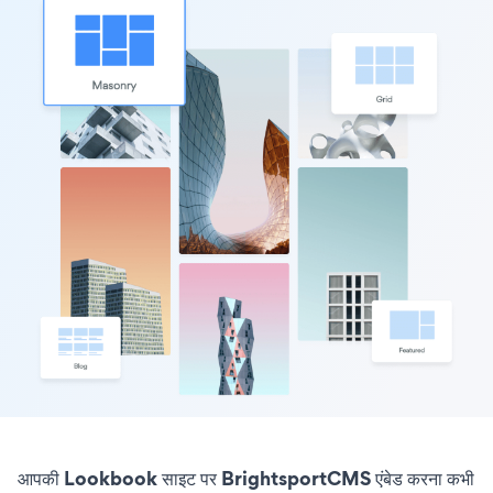
आपकी Lookbook साइट पर BrightsportCMS एंबेड करना कभी