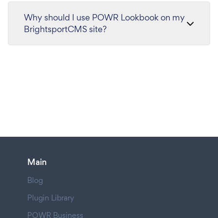
Why should I use POWR Lookbook on my
BrightsportCMS site?
Main
Blog
Plugin Library
POWR Business