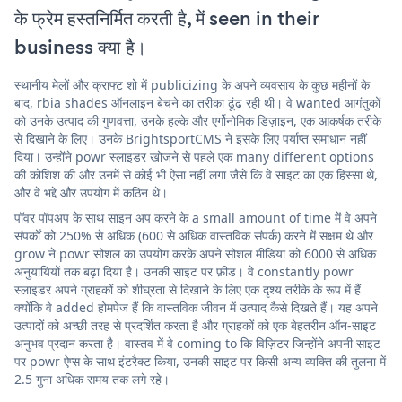
के फ्रेम हस्तनिर्मित करती है, में seen in their
business क्या है।
स्थानीय मेलों और क्राफ्ट शो में publicizing के अपने व्यवसाय के कुछ महीनों के
बाद, rbia shades ऑनलाइन बेचने का तरीका ढूंढ रही थी। वे wanted आगंतुकों
को उनके उत्पाद की गुणवत्ता, उनके हल्के और एर्गोनोमिक डिज़ाइन, एक आकर्षक तरीके
से दिखाने के लिए। उनके BrightsportCMS ने इसके लिए पर्याप्त समाधान नहीं
दिया। उन्होंने powr स्लाइडर खोजने से पहले एक many different options
की कोशिश की और उनमें से कोई भी ऐसा नहीं लगा जैसे कि वे साइट का एक हिस्सा थे,
और वे भद्दे और उपयोग में कठिन थे।
पॉवर पॉपअप के साथ साइन अप करने के a small amount of time में वे अपने
संपर्कों को 250% से अधिक (600 से अधिक वास्तविक संपर्क) करने में सक्षम थे और
grow ने powr सोशल का उपयोग करके अपने सोशल मीडिया को 6000 से अधिक
अनुयायियों तक बढ़ा दिया है। उनकी साइट पर फ़ीड। वे constantly powr
स्लाइडर अपने ग्राहकों को शीघ्रता से दिखाने के लिए एक दृश्य तरीके के रूप में हैं
क्योंकि वे added होमपेज हैं कि वास्तविक जीवन में उत्पाद कैसे दिखते हैं। यह अपने
उत्पादों को अच्छी तरह से प्रदर्शित करता है और ग्राहकों को एक बेहतरीन ऑन-साइट
अनुभव प्रदान करता है। वास्तव में वे coming to कि विज़िटर जिन्होंने अपनी साइट
पर powr ऐप्स के साथ इंटरैक्ट किया, उनकी साइट पर किसी अन्य व्यक्ति की तुलना में
2.5 गुना अधिक समय तक लगे रहे।