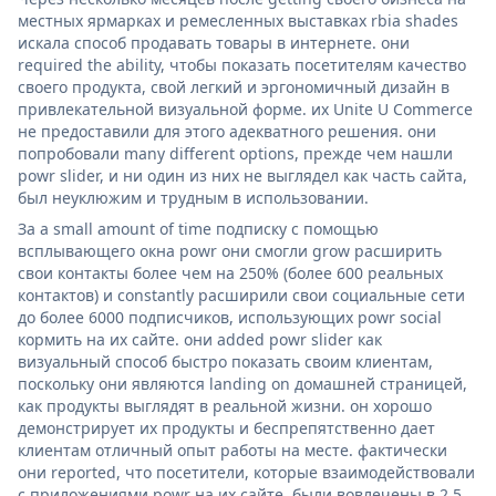
местных ярмарках и ремесленных выставках rbia shades
искала способ продавать товары в интернете. они
required the ability, чтобы показать посетителям качество
своего продукта, свой легкий и эргономичный дизайн в
привлекательной визуальной форме. их Unite U Commerce
не предоставили для этого адекватного решения. они
попробовали many different options, прежде чем нашли
powr slider, и ни один из них не выглядел как часть сайта,
был неуклюжим и трудным в использовании.
За a small amount of time подписку с помощью
всплывающего окна powr они смогли grow расширить
свои контакты более чем на 250% (более 600 реальных
контактов) и constantly расширили свои социальные сети
до более 6000 подписчиков, использующих powr social
кормить на их сайте. они added powr slider как
визуальный способ быстро показать своим клиентам,
поскольку они являются landing on домашней страницей,
как продукты выглядят в реальной жизни. он хорошо
демонстрирует их продукты и беспрепятственно дает
клиентам отличный опыт работы на месте. фактически
они reported, что посетители, которые взаимодействовали
с приложениями powr на их сайте, были вовлечены в 2,5