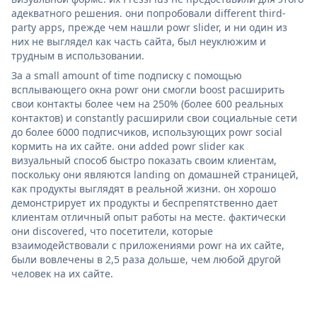
адекватного решения. они попробовали different third-
party apps, прежде чем нашли powr slider, и ни один из
них не выглядел как часть сайта, был неуклюжим и
трудным в использовании.
За a small amount of time подписку с помощью
всплывающего окна powr они смогли boost расширить
свои контакты более чем на 250% (более 600 реальных
контактов) и constantly расширили свои социальные сети
до более 6000 подписчиков, использующих powr social
кормить на их сайте. они added powr slider как
визуальный способ быстро показать своим клиентам,
поскольку они являются landing on домашней страницей,
как продукты выглядят в реальной жизни. он хорошо
демонстрирует их продукты и беспрепятственно дает
клиентам отличный опыт работы на месте. фактически
они discovered, что посетители, которые
взаимодействовали с приложениями powr на их сайте,
были вовлечены в 2,5 раза дольше, чем любой другой
человек на их сайте.