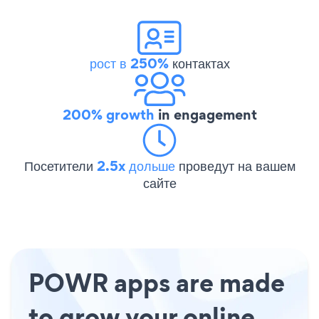
рост в 250%
контактах
200% growth
in engagement
Посетители
2.5x дольше
проведут на вашем
сайте
POWR apps are made
to grow your online