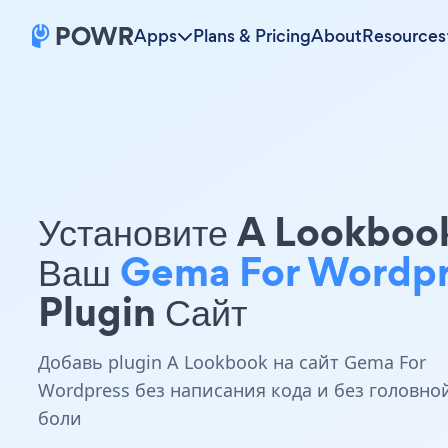
Apps
Plans & Pricing
About
Resources
Установите A Lookboo
Ваш
Gema For Wordpr
Plugin Сайт
Добавь plugin A Lookbook на сайт Gema For
Wordpress без написания кода и без головно
боли