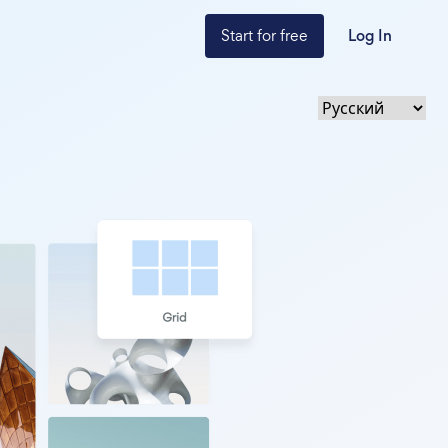
Start for free
Log In