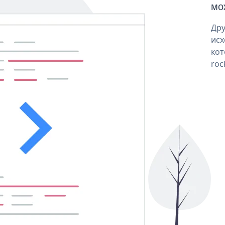
мо
Дру
исх
кот
roc