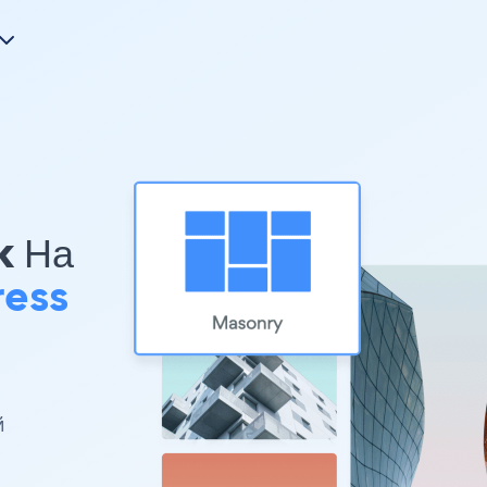
k На
ess
й