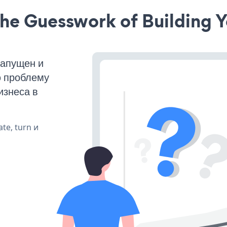
he Guesswork of Building Y
апущен и
ю проблему
изнеса в
te, turn и