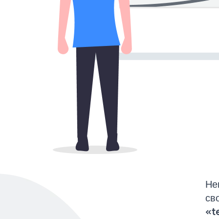
Не
св
«t