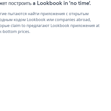
жет построить a Lookbook in 'no time'.
гие пытаются найти приложения с открытым
одным кодом Lookbook или companies abroad,
орые claim to предлагают Lookbook приложения at
k-bottom prices.