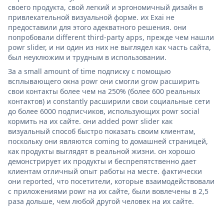
своего продукта, свой легкий и эргономичный дизайн в
привлекательной визуальной форме. их Exai не
предоставили для этого адекватного решения. они
попробовали different third-party apps, прежде чем нашли
powr slider, и ни один из них не выглядел как часть сайта,
был неуклюжим и трудным в использовании.
За a small amount of time подписку с помощью
всплывающего окна powr они смогли grow расширить
свои контакты более чем на 250% (более 600 реальных
контактов) и constantly расширили свои социальные сети
до более 6000 подписчиков, использующих powr social
кормить на их сайте. они added powr slider как
визуальный способ быстро показать своим клиентам,
поскольку они являются coming to домашней страницей,
как продукты выглядят в реальной жизни. он хорошо
демонстрирует их продукты и беспрепятственно дает
клиентам отличный опыт работы на месте. фактически
они reported, что посетители, которые взаимодействовали
с приложениями powr на их сайте, были вовлечены в 2,5
раза дольше, чем любой другой человек на их сайте.