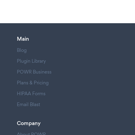
Main
Blog
Plugin Library
POWR Business
Plans & Pricing
HIPAA Forms
Email Blast
Company
About POWR