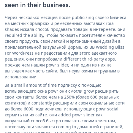
seen in their business.
Через несколько месяцев после publicizing своего бизнеса
на местных ярмарках и ремесленных выставках rbia
shades искала способ продавать товары в интернете. они
required the ability, чтобы показать посетителям качество
своего продукта, свой легкий и эргономичный дизайн в
привлекательной визуальной форме. их BB Wedding Bliss
For WordPress не предоставили для этого адекватного
решения. они попробовали different third-party apps,
прежде чем нашли powr slider, и ни один из них не
выглядел как часть сайта, был неуклюжим и трудным в
использовании.
За a small amount of time подписку с помощью
всплывающего окна powr они смогли grow расширить
свои контакты более чем на 250% (более 600 реальных
контактов) и constantly расширили свои социальные сети
до более 6000 подписчиков, использующих powr social
кормить на их сайте. они added powr slider как
визуальный способ быстро показать своим клиентам,
поскольку они являются coming to домашней страницей,
как продукты выглядят в реальной жизни. он хорошо