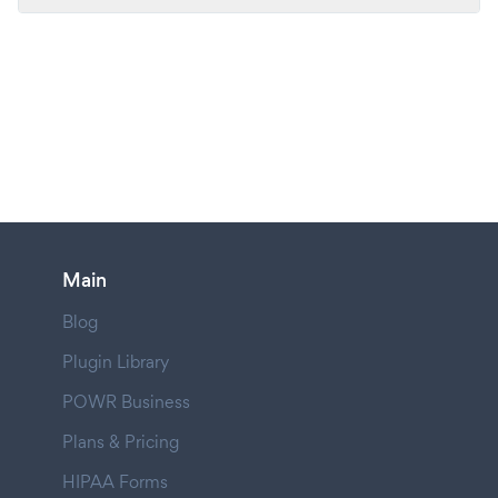
Main
Blog
Plugin Library
POWR Business
Plans & Pricing
HIPAA Forms