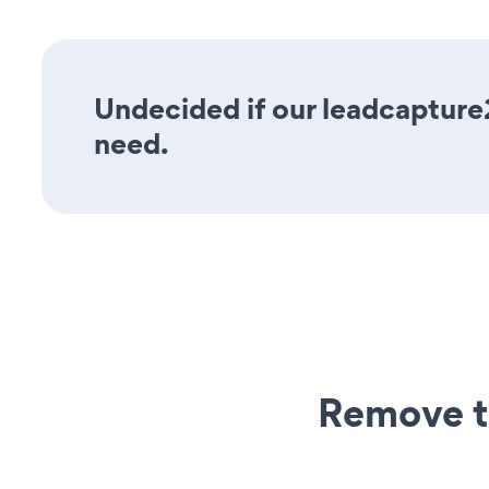
Undecided if our leadcapture2
need.
Remove t