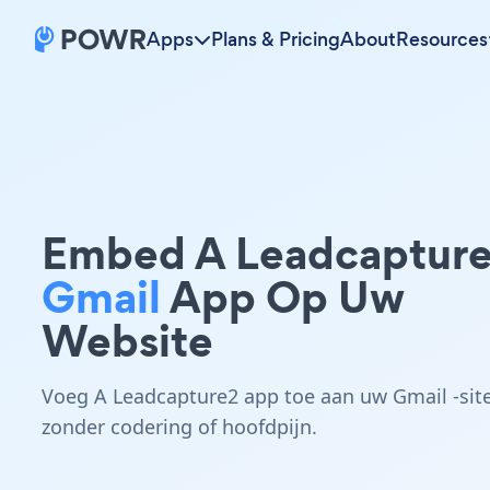
Apps
Plans & Pricing
About
Resources
Embed A Leadcaptur
Gmail
App Op Uw
Website
Voeg A Leadcapture2 app toe aan uw Gmail -sit
zonder codering of hoofdpijn.