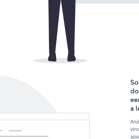
So
do
ee
a 
And
vin
app