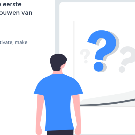
e eerste
bouwen van
tivate, make