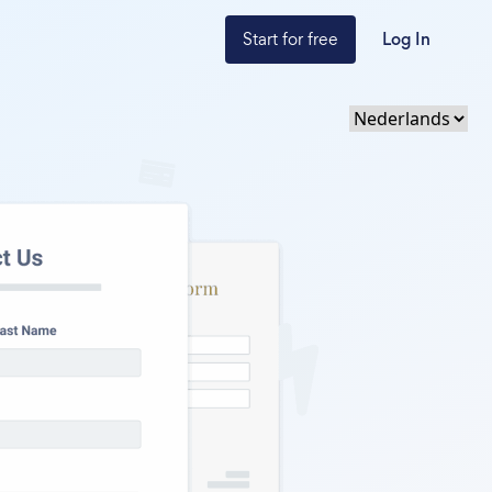
Start for free
Log In