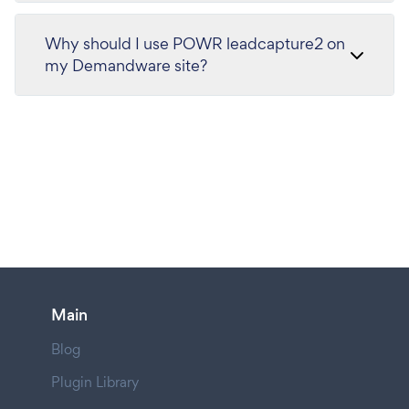
Why should I use POWR leadcapture2 on
my Demandware site?
Main
Blog
Plugin Library