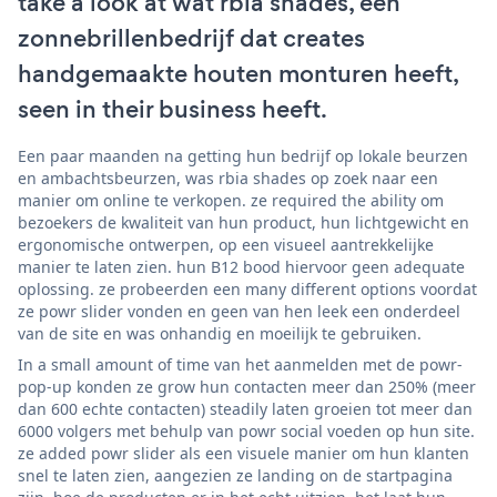
take a look at wat rbia shades, een
zonnebrillenbedrijf dat creates
handgemaakte houten monturen heeft,
seen in their business heeft.
Een paar maanden na getting hun bedrijf op lokale beurzen
en ambachtsbeurzen, was rbia shades op zoek naar een
manier om online te verkopen. ze required the ability om
bezoekers de kwaliteit van hun product, hun lichtgewicht en
ergonomische ontwerpen, op een visueel aantrekkelijke
manier te laten zien. hun B12 bood hiervoor geen adequate
oplossing. ze probeerden een many different options voordat
ze powr slider vonden en geen van hen leek een onderdeel
van de site en was onhandig en moeilijk te gebruiken.
In a small amount of time van het aanmelden met de powr-
pop-up konden ze grow hun contacten meer dan 250% (meer
dan 600 echte contacten) steadily laten groeien tot meer dan
6000 volgers met behulp van powr social voeden op hun site.
ze added powr slider als een visuele manier om hun klanten
snel te laten zien, aangezien ze landing on de startpagina