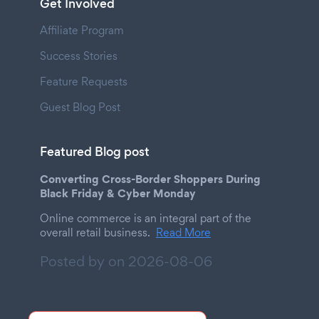
Get Involved
Affiliate Program
Success Stories
Feature Requests
Guest Blog Post
Featured Blog post
Converting Cross-Border Shoppers During
Black Friday & Cyber Monday
Online commerce is an integral part of the
overall retail business.
Read More
Posted by on
2026-08-06