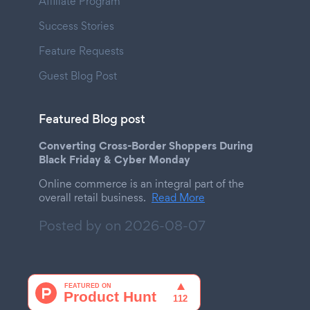
Affiliate Program
Success Stories
Feature Requests
Guest Blog Post
Featured Blog post
Converting Cross-Border Shoppers During
Black Friday & Cyber Monday
Online commerce is an integral part of the
overall retail business.
Read More
Posted by on
2026-08-07