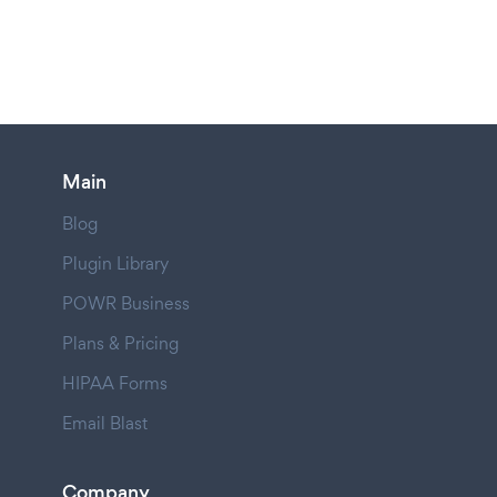
Main
Blog
Plugin Library
POWR Business
Plans & Pricing
HIPAA Forms
Email Blast
Company