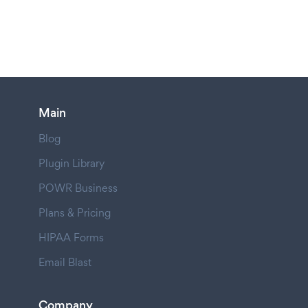
Main
Blog
Plugin Library
POWR Business
Plans & Pricing
HIPAA Forms
Email Blast
Company