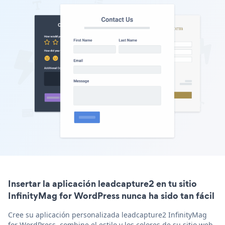
Insertar la aplicación leadcapture2 en tu sitio
InfinityMag for WordPress nunca ha sido tan fácil
Cree su aplicación personalizada leadcapture2 InfinityMag
for WordPress, combine el estilo y los colores de su sitio web,