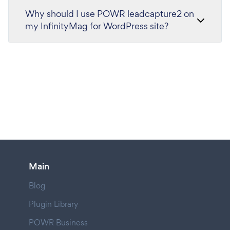
Why should I use POWR leadcapture2 on
my InfinityMag for WordPress site?
Main
Blog
Plugin Library
POWR Business