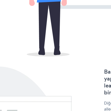
Ba
ya
le
bir
Diğ
all