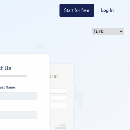
Start for free
Log In