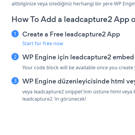
altbilginize veya istediğiniz herhangi bir yere WP Engine
How To Add a leadcapture2 App 
Create a Free leadcapture2 App
Start for free now
WP Engine için leadcapture2 embed 
Your code block will be available once you create
WP Engine düzenleyicisinde html vey
veya leadcapture2 snippet'inin üstüne html veya b
leadcapture2 'in görünecek!