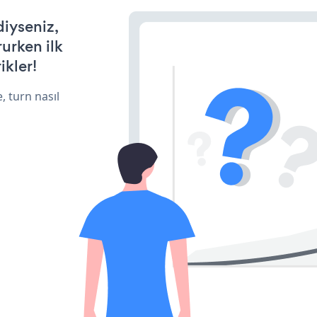
diyseniz,
rurken ilk
ikler!
, turn nasıl