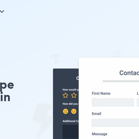
ype
in