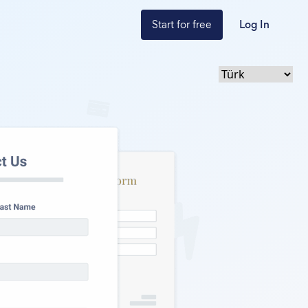
Start for free
Log In