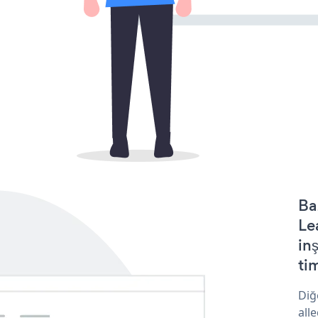
Ba
Le
in
tim
Diğ
all