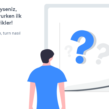
yseniz,
rurken ilk
ikler!
, turn nasıl