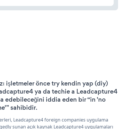
zı işletmeler önce try kendin yap (diy)
adcapture4 ya da techie a Leadcapture4
şa edebileceğini iddia eden bir “in 'no
e'” sahibidir.
erleri, Leadcapture4 foreign companies uygulama
egedly sunan açık kaynak Leadcapture4 uygulamaları