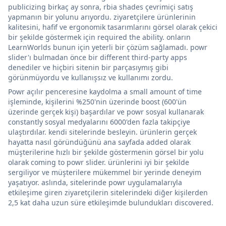
publicizing birkaç ay sonra, rbia shades çevrimiçi satış
yapmanın bir yolunu arıyordu. ziyaretçilere ürünlerinin
kalitesini, hafif ve ergonomik tasarımlarını görsel olarak çekici
bir şekilde göstermek için required the ability. onların
LearnWorlds bunun için yeterli bir çözüm sağlamadı. powr
slider'ı bulmadan önce bir different third-party apps
denediler ve hiçbiri sitenin bir parçasıymış gibi
görünmüyordu ve kullanışsız ve kullanımı zordu.
Powr açılır penceresine kaydolma a small amount of time
işleminde, kişilerini %250'nin üzerinde boost (600'ün
üzerinde gerçek kişi) başardılar ve powr sosyal kullanarak
constantly sosyal medyalarını 6000'den fazla takipçiye
ulaştırdılar. kendi sitelerinde besleyin. ürünlerin gerçek
hayatta nasıl göründüğünü ana sayfada added olarak
müşterilerine hızlı bir şekilde göstermenin görsel bir yolu
olarak coming to powr slider. ürünlerini iyi bir şekilde
sergiliyor ve müşterilere mükemmel bir yerinde deneyim
yaşatıyor. aslında, sitelerinde powr uygulamalarıyla
etkileşime giren ziyaretçilerin sitelerindeki diğer kişilerden
2,5 kat daha uzun süre etkileşimde bulundukları discovered.