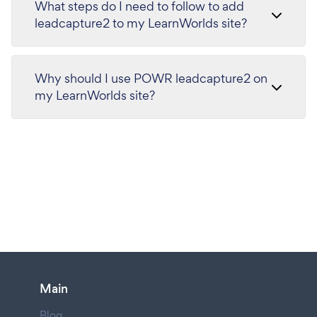
What steps do I need to follow to add
leadcapture2 to my LearnWorlds site?
Why should I use POWR leadcapture2 on
my LearnWorlds site?
Main
Blog