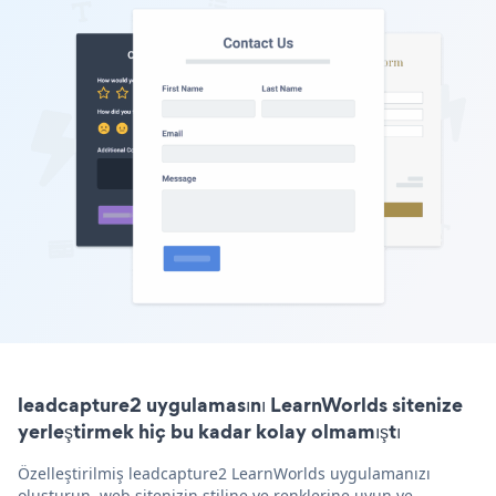
leadcapture2 uygulamasını LearnWorlds sitenize
yerleştirmek hiç bu kadar kolay olmamıştı
Özelleştirilmiş leadcapture2 LearnWorlds uygulamanızı
oluşturun, web sitenizin stiline ve renklerine uyun ve