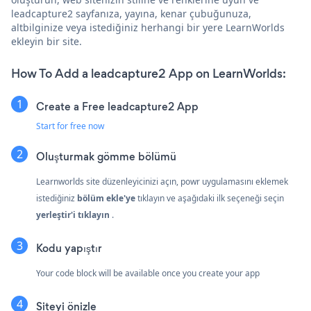
leadcapture2 sayfanıza, yayına, kenar çubuğunuza,
altbilginize veya istediğiniz herhangi bir yere LearnWorlds
ekleyin bir site.
How To Add a leadcapture2 App on LearnWorlds:
Create a Free leadcapture2 App
Start for free now
Oluşturmak
gömme bölümü
Learnworlds site düzenleyicinizi açın, powr uygulamasını eklemek
istediğiniz
bölüm ekle'ye
tıklayın ve aşağıdaki ilk seçeneği seçin
yerleştir'i tıklayın
.
Kodu yapıştır
Your code block will be available once you create your app
Siteyi önizle