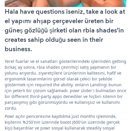
Hala have questions iseniz, take a look at
el yapımı ahşap çerçeveler üreten bir
güneş gözlüğü şirketi olan rbia shades'in
creates sahip olduğu seen in their
business.
Yerel fuarlar ve el sanatları gösterilerindeki işlerinden getting
birkaç ay sonra, rbia shades çevrimiçi satış yapmanın bir
yolunu arıyordu. ziyaretçilere ürünlerinin kalitesini, hafif ve
ergonomik tasarımlarını görsel olarak çekici bir şekilde
göstermek için required the ability. onların Landingi bunun
için yeterli bir çözüm sağlamadı. powr slider'ı bulmadan önce
bir different third-party apps denediler ve hiçbiri sitenin bir
parçasıymış gibi görünmüyordu ve kullanışsız ve kullanımı
zordu.
Powr açılır penceresine kaydolma just months işleminde,
kişilerini %250'nin üzerinde boost (600'ün üzerinde gerçek
kişi) başardılar ve powr sosyal kullanarak steadily sosyal