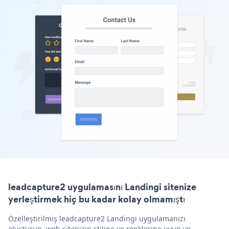
leadcapture2 uygulamasını Landingi sitenize
yerleştirmek hiç bu kadar kolay olmamıştı
Özelleştirilmiş leadcapture2 Landingi uygulamanızı
oluşturun, web sitenizin stiline ve renklerine uyun ve