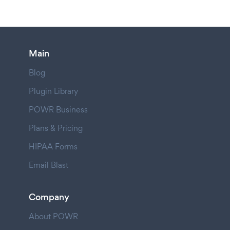
Main
Blog
Plugin Library
POWR Business
Plans & Pricing
HIPAA Forms
Email Blast
Company
About POWR