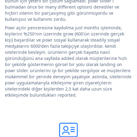
bunun için yeterli bir çözüm sağlamadı. powr slider'ı
bulmadan önce bir many different options denediler ve
hiçbiri sitenin bir parçasıymış gibi görünmüyordu ve
kullanışsız ve kullanımı zordu.
Powr açılır penceresine kaydolma just months işleminde,
kişilerini %250'nin üzerinde grow (600'ün üzerinde gerçek
kişi) başardılar ve powr sosyal kullanarak steadily sosyal
medyalarını 6000'den fazla takipçiye ulaştırdılar. kendi
sitelerinde besleyin. ürünlerin gerçek hayatta nasıl
göründüğünü ana sayfada added olarak müşterilerine hızlı
bir şekilde göstermenin görsel bir yolu olarak landing on
powr slider. ürünlerini iyi bir şekilde sergiliyor ve müşterilere
mükemmel bir yerinde deneyim yaşatıyor. aslında, sitelerinde
powr uygulamalarıyla etkileşime giren ziyaretçilerin
sitelerindeki diğer kişilerden 2,5 kat daha uzun süre
etkileşimde bulundukları reported.