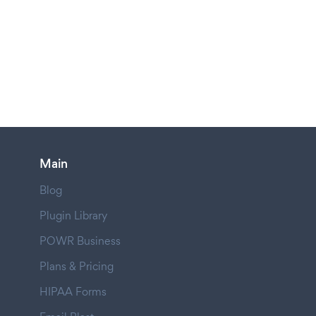
Main
Blog
Plugin Library
POWR Business
Plans & Pricing
HIPAA Forms