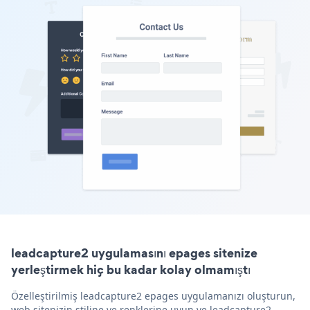
leadcapture2 uygulamasını epages sitenize
yerleştirmek hiç bu kadar kolay olmamıştı
Özelleştirilmiş leadcapture2 epages uygulamanızı oluşturun,
web sitenizin stiline ve renklerine uyun ve leadcapture2