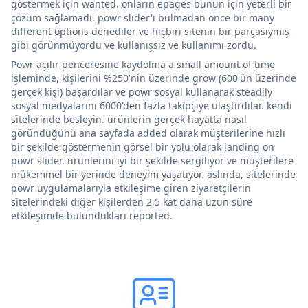
göstermek için wanted. onların epages bunun için yeterli bir
çözüm sağlamadı. powr slider'ı bulmadan önce bir many
different options denediler ve hiçbiri sitenin bir parçasıymış
gibi görünmüyordu ve kullanışsız ve kullanımı zordu.
Powr açılır penceresine kaydolma a small amount of time
işleminde, kişilerini %250'nin üzerinde grow (600'ün üzerinde
gerçek kişi) başardılar ve powr sosyal kullanarak steadily
sosyal medyalarını 6000'den fazla takipçiye ulaştırdılar. kendi
sitelerinde besleyin. ürünlerin gerçek hayatta nasıl
göründüğünü ana sayfada added olarak müşterilerine hızlı
bir şekilde göstermenin görsel bir yolu olarak landing on
powr slider. ürünlerini iyi bir şekilde sergiliyor ve müşterilere
mükemmel bir yerinde deneyim yaşatıyor. aslında, sitelerinde
powr uygulamalarıyla etkileşime giren ziyaretçilerin
sitelerindeki diğer kişilerden 2,5 kat daha uzun süre
etkileşimde bulundukları reported.