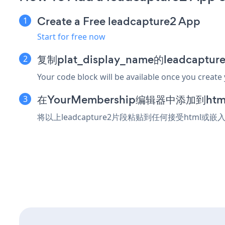
Create a Free leadcapture2 App
Start for free now
复制plat_display_name的leadcapt
Your code block will be available once you create
在YourMembership编辑器中添加到h
将以上leadcapture2片段粘贴到任何接受html或嵌