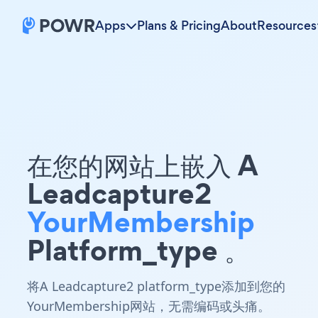
Apps
Plans & Pricing
About
Resources
在您的网站上嵌入 A
Leadcapture2
YourMembership
Platform_type 。
将A Leadcapture2 platform_type添加到您的
YourMembership网站，无需编码或头痛。