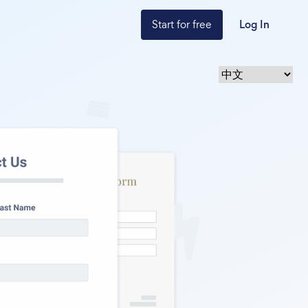
Start for free
Log In