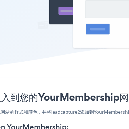
序嵌入到您的YourMembersh
应用，匹配网站的样式和颜色，并将leadcapture2添加到YourM
on YourMembership: