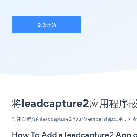
免费开始
将leadcapture2应用程
创建自定义的leadcapture2 YourMembership
How To Add a leadcapture2 App 