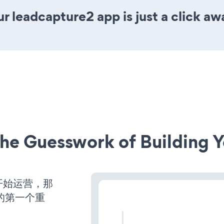
r leadcapture2 app is just a click aw
he Guesswork of Building Y
并开始运营，那
的第一个重