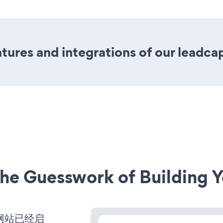
ures and integrations of our leadca
he Guesswork of Building Y
ss网站已经启