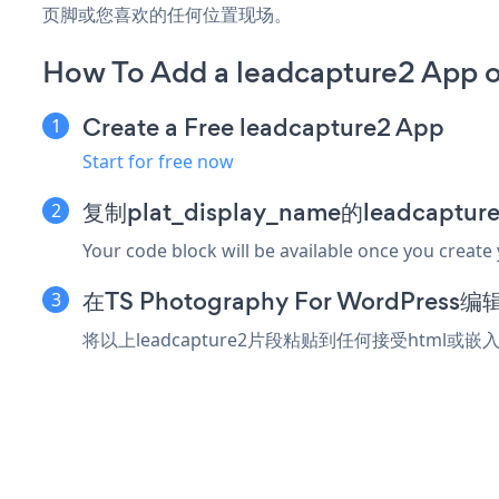
页脚或您喜欢的任何位置现场。
How To Add a leadcapture2 App o
Create a Free leadcapture2 App
Start for free now
复制plat_display_name的leadcapt
Your code block will be available once you create
在TS Photography For WordPr
将以上leadcapture2片段粘贴到任何接受html或嵌入代