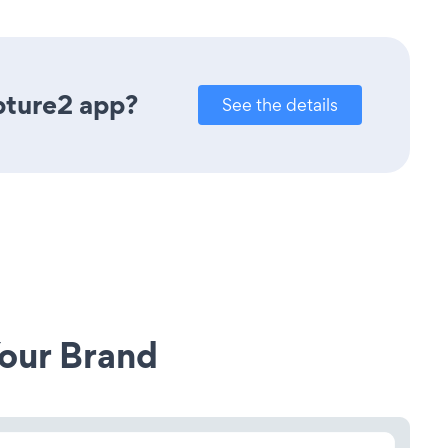
pture2 app?
See the details
our Brand