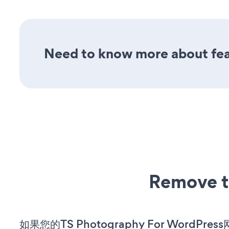
Need to know more about feat
Remove t
如果您的TS Photography For WordPre