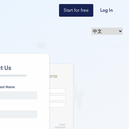
Start for free
Log In