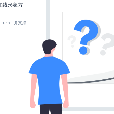
在线形象方
e、turn，并支持