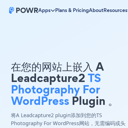
Apps
Plans & Pricing
About
Resources
在您的网站上嵌入 A
Leadcapture2
TS
Photography For
WordPress
Plugin 。
将A Leadcapture2 plugin添加到您的TS
Photography For WordPress网站，无需编码或头