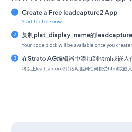
Create a Free leadcapture2 App
Start for free now
复制plat_display_name的leadcapt
Your code block will be available once you create
在Strato AG编辑器中添加到html或嵌
将以上leadcapture2片段粘贴到任何接受html或嵌