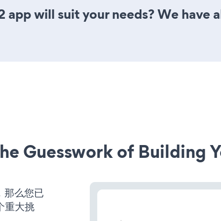
 app will suit your needs? We have al
he Guesswork of Building Y
营，那么您已
个重大挑