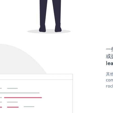
一些
或
le
其他
com
roc