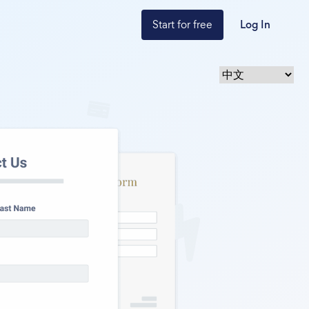
Start for free
Log In