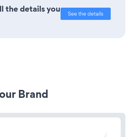
l the details you
See the details
our Brand