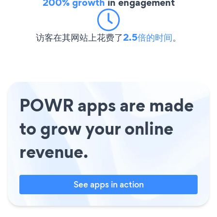
200% growth
in engagement
访客在其网站上花费了
2.5倍的时间
。
POWR apps are made
to grow your online
revenue.
See apps in action