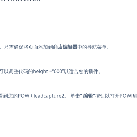
。只需确保将页面添加到
商店编辑器
中的导航菜单。
调整代码的height =“600”以适合您的插件。
OWR leadcapture2。 单击“
编辑”
按钮以打开POWR