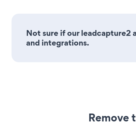
Not sure if our leadcapture2 a
and integrations.
Remove t