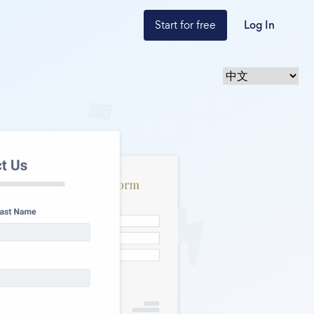
Start for free
Log In