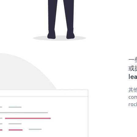
一些
或
le
其他
com
roc