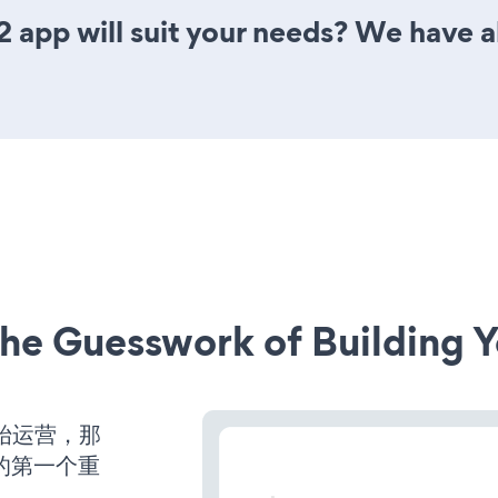
 app will suit your needs? We have al
he Guesswork of Building Y
开始运营，那
的第一个重