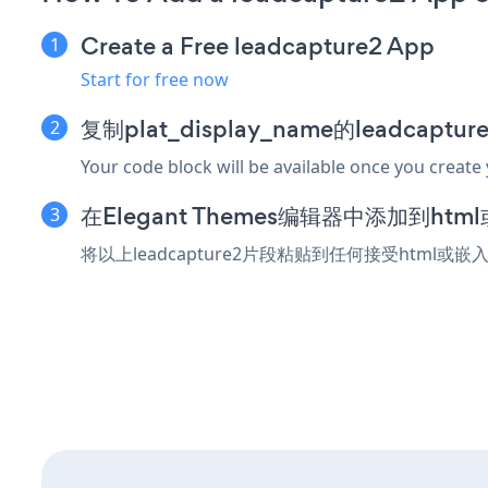
Create a Free leadcapture2 App
Start for free now
复制plat_display_name的leadcapt
Your code block will be available once you create
在Elegant Themes编辑器中添加到ht
将以上leadcapture2片段粘贴到任何接受html或嵌入