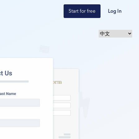
Start for free
Log In