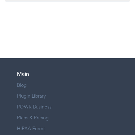
Main
Blog
Plugin Library
POWR Business
Plans & Pricing
HIPAA Forms