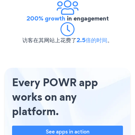
200% growth
in engagement
访客在其网站上花费了
2.5倍的时间
。
Every POWR app
works on any
platform.
See apps in action