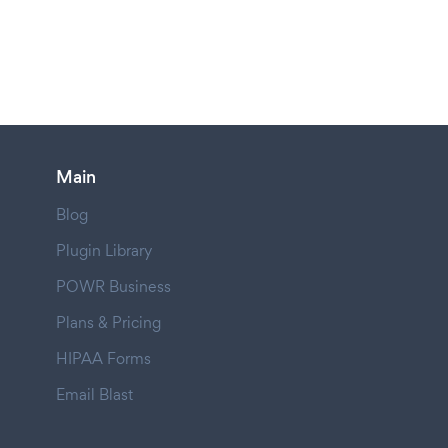
Main
Blog
Plugin Library
POWR Business
Plans & Pricing
HIPAA Forms
Email Blast