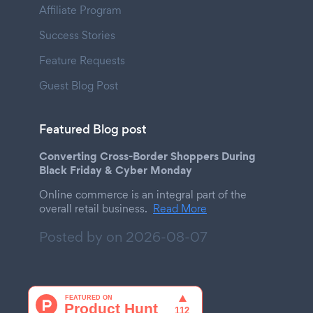
Affiliate Program
Success Stories
Feature Requests
Guest Blog Post
Featured Blog post
Converting Cross-Border Shoppers During
Black Friday & Cyber Monday
Online commerce is an integral part of the
overall retail business.
Read More
Posted by on
2026-08-07