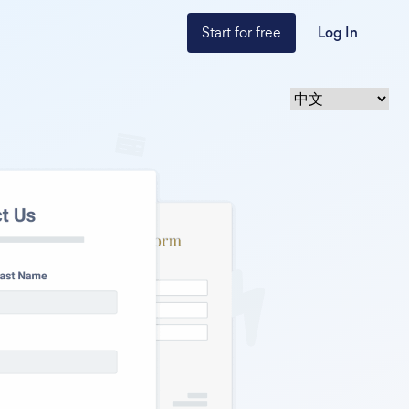
Start for free
Log In