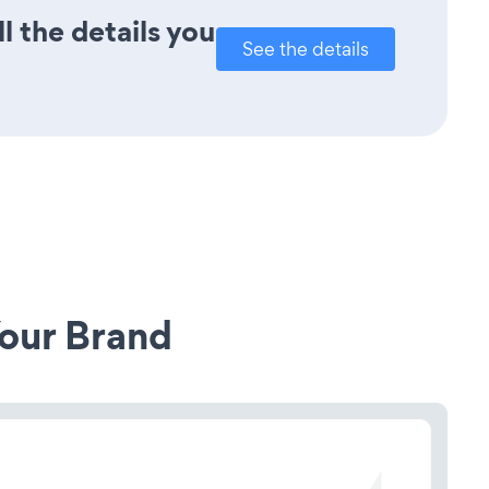
l the details you
See the details
our Brand