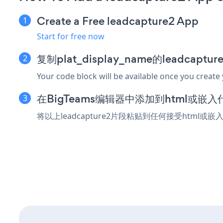
Create a Free leadcapture2 App
Start for free now
复制plat_display_name的leadcapt
Your code block will be available once you create
在BigTeams编辑器中添加到html或嵌
将以上leadcapture2片段粘贴到任何接受html或嵌