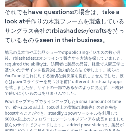
それでもhave questionsの場合は、take a
look at手作りの木製フレームを製造している
サングラス会社のrbiashadesがcraftsを持っ
ているものをseen in their business。
地元の見本市や工芸品ショーでのpublicizingビジネスの数か月
後、rbiashadesはオンラインで販売する方法を探していました。
required the abilityは、訪問者に製品の品質、軽量で人間工学に
基づいたデザインを視覚的に魅力的な方法で示します。彼らの
YouTubeはこれに対する適切な解決策を提供しませんでした。彼
らはpowrスライダーを見つける前にdifferent third-party apps
を試しましたが、サイトの一部であるかのように見えず、不格好
で使いにくいものはありませんでした。
Powrポップアップでサインアップしたa small amount of time
で、彼らは250％以上（600以上の実際の連絡先）の連絡先を
boostすることができ、steadilyはpowrソーシャルを利用して
6000人以上のフォロワーにソーシャルメディアを成長させました
彼らのサイトでフィードします。 added powr sliderは、製品が
実際にどのように見えるかをホームページlanding onであるた