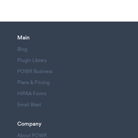
Main
Blog
Plugin Library
POWR Business
Plans & Pricing
HIPAA Forms
Email Blast
Company
About POWR