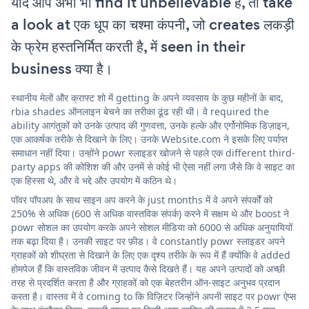
यदि आप अभी भी find it unbelievable हैं, तो take
a look at एक धूप का चश्मा कंपनी, जो creates लकड़ी
के फ्रेम हस्तनिर्मित करती है, में seen in their
business क्या है।
स्थानीय मेलों और क्राफ्ट शो में getting के अपने व्यवसाय के कुछ महीनों के बाद,
rbia shades ऑनलाइन बेचने का तरीका ढूंढ रही थी। वे required the
ability आगंतुकों को उनके उत्पाद की गुणवत्ता, उनके हल्के और एर्गोनोमिक डिज़ाइन,
एक आकर्षक तरीके से दिखाने के लिए। उनके Website.com ने इसके लिए पर्याप्त
समाधान नहीं दिया। उन्होंने powr स्लाइडर खोजने से पहले एक different third-
party apps की कोशिश की और उनमें से कोई भी ऐसा नहीं लगा जैसे कि वे साइट का
एक हिस्सा थे, और वे भद्दे और उपयोग में कठिन थे।
पॉवर पॉपअप के साथ साइन अप करने के just months में वे अपने संपर्कों को
250% से अधिक (600 से अधिक वास्तविक संपर्क) करने में सक्षम थे और boost ने
powr सोशल का उपयोग करके अपने सोशल मीडिया को 6000 से अधिक अनुयायियों
तक बढ़ा दिया है। उनकी साइट पर फ़ीड। वे constantly powr स्लाइडर अपने
ग्राहकों को शीघ्रता से दिखाने के लिए एक दृश्य तरीके के रूप में हैं क्योंकि वे added
होमपेज हैं कि वास्तविक जीवन में उत्पाद कैसे दिखते हैं। यह अपने उत्पादों को अच्छी
तरह से प्रदर्शित करता है और ग्राहकों को एक बेहतरीन ऑन-साइट अनुभव प्रदान
करता है। वास्तव में वे coming to कि विज़िटर जिन्होंने अपनी साइट पर powr ऐप्स