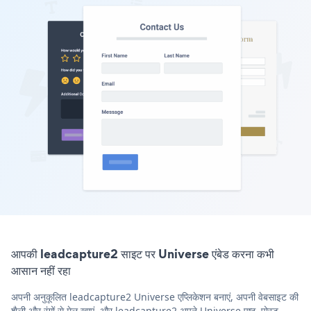
आपकी leadcapture2 साइट पर Universe एंबेड करना कभी
आसान नहीं रहा
अपनी अनुकूलित leadcapture2 Universe एप्लिकेशन बनाएं, अपनी वेबसाइट की
शैली और रंगों से मेल खाएं, और leadcapture2 अपने Universe पृष्ठ, पोस्ट,