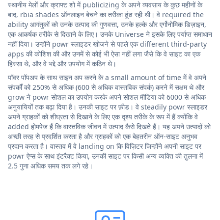
स्थानीय मेलों और क्राफ्ट शो में publicizing के अपने व्यवसाय के कुछ महीनों के
बाद, rbia shades ऑनलाइन बेचने का तरीका ढूंढ रही थी। वे required the
ability आगंतुकों को उनके उत्पाद की गुणवत्ता, उनके हल्के और एर्गोनोमिक डिज़ाइन,
एक आकर्षक तरीके से दिखाने के लिए। उनके Universe ने इसके लिए पर्याप्त समाधान
नहीं दिया। उन्होंने powr स्लाइडर खोजने से पहले एक different third-party
apps की कोशिश की और उनमें से कोई भी ऐसा नहीं लगा जैसे कि वे साइट का एक
हिस्सा थे, और वे भद्दे और उपयोग में कठिन थे।
पॉवर पॉपअप के साथ साइन अप करने के a small amount of time में वे अपने
संपर्कों को 250% से अधिक (600 से अधिक वास्तविक संपर्क) करने में सक्षम थे और
grow ने powr सोशल का उपयोग करके अपने सोशल मीडिया को 6000 से अधिक
अनुयायियों तक बढ़ा दिया है। उनकी साइट पर फ़ीड। वे steadily powr स्लाइडर
अपने ग्राहकों को शीघ्रता से दिखाने के लिए एक दृश्य तरीके के रूप में हैं क्योंकि वे
added होमपेज हैं कि वास्तविक जीवन में उत्पाद कैसे दिखते हैं। यह अपने उत्पादों को
अच्छी तरह से प्रदर्शित करता है और ग्राहकों को एक बेहतरीन ऑन-साइट अनुभव
प्रदान करता है। वास्तव में वे landing on कि विज़िटर जिन्होंने अपनी साइट पर
powr ऐप्स के साथ इंटरैक्ट किया, उनकी साइट पर किसी अन्य व्यक्ति की तुलना में
2.5 गुना अधिक समय तक लगे रहे।