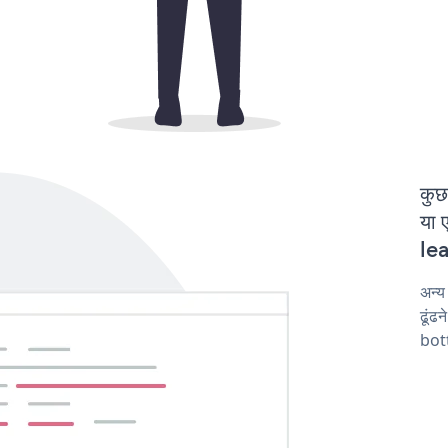
कुछ
या 
lea
अन्
ढूंढ
bot