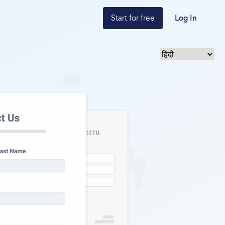
Start for free
Log In