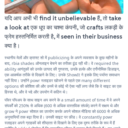
यदि आप अभी भी find it unbelievable हैं, तो take
a look at एक धूप का चश्मा कंपनी, जो crafts लकड़ी के
फ्रेम हस्तनिर्मित करती है, में seen in their business
क्या है।
स्थानीय मेलों और क्राफ्ट शो में publicizing के अपने व्यवसाय के कुछ महीनों के
बाद, rbia shades ऑनलाइन बेचने का तरीका ढूंढ रही थी। वे required the
ability आगंतुकों को उनके उत्पाद की गुणवत्ता, उनके हल्के और एर्गोनोमिक डिज़ाइन,
एक आकर्षक तरीके से दिखाने के लिए। उनके ShowIt ने इसके लिए पर्याप्त समाधान
नहीं दिया। उन्होंने powr स्लाइडर खोजने से पहले एक many different
options की कोशिश की और उनमें से कोई भी ऐसा नहीं लगा जैसे कि वे साइट का एक
हिस्सा थे, और वे भद्दे और उपयोग में कठिन थे।
पॉवर पॉपअप के साथ साइन अप करने के a small amount of time में वे अपने
संपर्कों को 250% से अधिक (600 से अधिक वास्तविक संपर्क) करने में सक्षम थे और
grow ने powr सोशल का उपयोग करके अपने सोशल मीडिया को 6000 से अधिक
अनुयायियों तक बढ़ा दिया है। उनकी साइट पर फ़ीड। वे constantly powr
स्लाइडर अपने ग्राहकों को शीघ्रता से दिखाने के लिए एक दृश्य तरीके के रूप में हैं