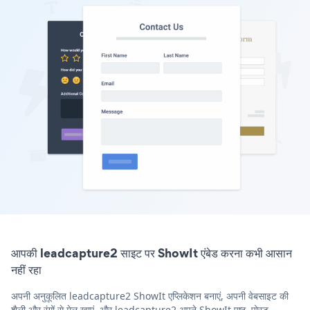
आपकी leadcapture2 साइट पर ShowIt एंबेड करना कभी आसान
नहीं रहा
अपनी अनुकूलित leadcapture2 ShowIt एप्लिकेशन बनाएं, अपनी वेबसाइट की
शैली और रंगों से मेल खाएं, और leadcapture2 अपने ShowIt पृष्ठ, पोस्ट,