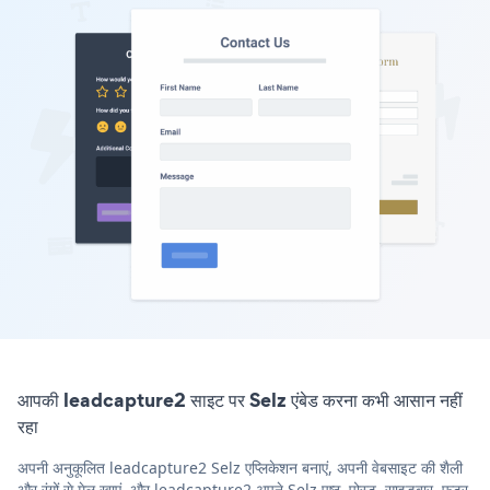
आपकी leadcapture2 साइट पर Selz एंबेड करना कभी आसान नहीं
रहा
अपनी अनुकूलित leadcapture2 Selz एप्लिकेशन बनाएं, अपनी वेबसाइट की शैली
और रंगों से मेल खाएं, और leadcapture2 अपने Selz पृष्ठ, पोस्ट, साइडबार, फुटर,