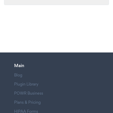
Main
Blog
Plugin Library
POWR Business
Plans & Pricing
HIPAA Forms