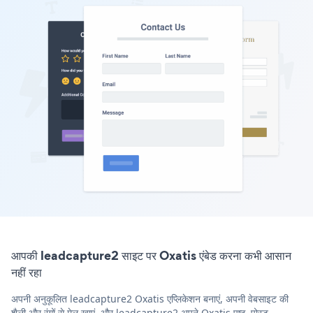
आपकी leadcapture2 साइट पर Oxatis एंबेड करना कभी आसान
नहीं रहा
अपनी अनुकूलित leadcapture2 Oxatis एप्लिकेशन बनाएं, अपनी वेबसाइट की
शैली और रंगों से मेल खाएं, और leadcapture2 अपने Oxatis पृष्ठ, पोस्ट,