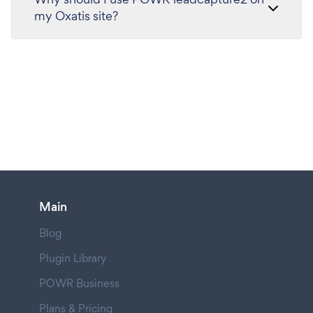
my Oxatis site?
Main
Blog
Plugin Library
POWR Business
Plans & Pricing