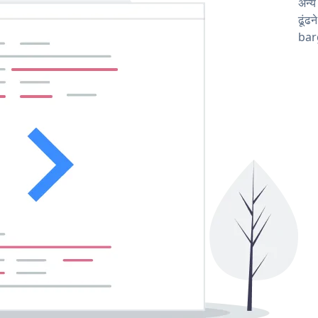
अन्
ढूंढ
barg