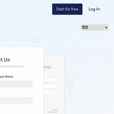
Start for free
Log In