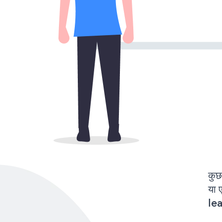
कुछ
या 
lea