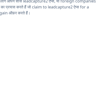
य लोग ओपन सोर्स leadcapture2 ऐप्स, या foreign companies
ने का प्रयास करते हैं जो claim to leadcapture2 ऐप्स for a
ain ऑफ़र करते हैं।