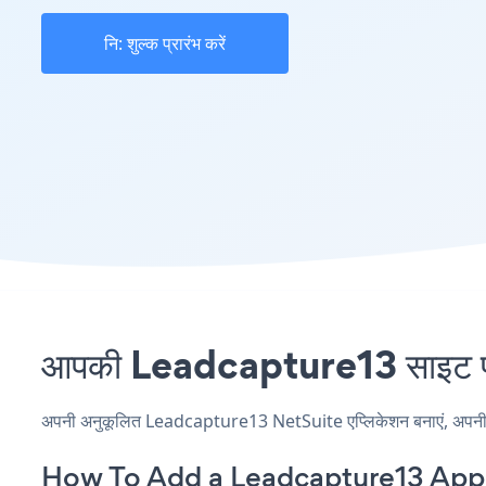
नि: शुल्क प्रारंभ करें
आपकी Leadcapture13 साइट पर 
अपनी अनुकूलित Leadcapture13 NetSuite एप्लिकेशन बनाएं, अपनी वेबस
How To Add a Leadcapture13 App 