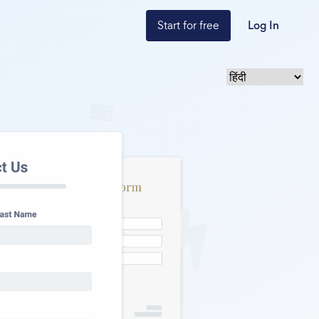
Start for free
Log In