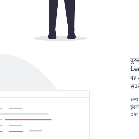
कुछ
Lea
वह 
सकत
अन्
ढूंढ
barg