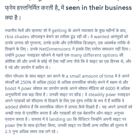
फ्रेम हस्तनिर्मित करती है, में seen in their business
क्या है।
स्थानीय मेलों और क्राफ्ट शो में getting के अपने व्यवसाय के कुछ महीनों के बाद,
rbia shades ऑनलाइन बेचने का तरीका ढूंढ रही थी। वे wanted आगंतुकों को
उनके उत्पाद की गुणवत्ता, उनके हल्के और एर्गोनोमिक डिज़ाइन, एक आकर्षक तरीके से
दिखाने के लिए। उनके NetDimensions ने इसके लिए पर्याप्त समाधान नहीं दिया।
उन्होंने powr स्लाइडर खोजने से पहले एक many different options की
कोशिश की और उनमें से कोई भी ऐसा नहीं लगा जैसे कि वे साइट का एक हिस्सा थे, और
वे भद्दे और उपयोग में कठिन थे।
पॉवर पॉपअप के साथ साइन अप करने के a small amount of time में वे अपने
संपर्कों को 250% से अधिक (600 से अधिक वास्तविक संपर्क) करने में सक्षम थे और
boost ने powr सोशल का उपयोग करके अपने सोशल मीडिया को 6000 से अधिक
अनुयायियों तक बढ़ा दिया है। उनकी साइट पर फ़ीड। वे steadily powr स्लाइडर
अपने ग्राहकों को शीघ्रता से दिखाने के लिए एक दृश्य तरीके के रूप में हैं क्योंकि वे
added होमपेज हैं कि वास्तविक जीवन में उत्पाद कैसे दिखते हैं। यह अपने उत्पादों को
अच्छी तरह से प्रदर्शित करता है और ग्राहकों को एक बेहतरीन ऑन-साइट अनुभव
प्रदान करता है। वास्तव में वे landing on कि विज़िटर जिन्होंने अपनी साइट पर
powr ऐप्स के साथ इंटरैक्ट किया, उनकी साइट पर किसी अन्य व्यक्ति की तुलना में
2.5 गुना अधिक समय तक लगे रहे।