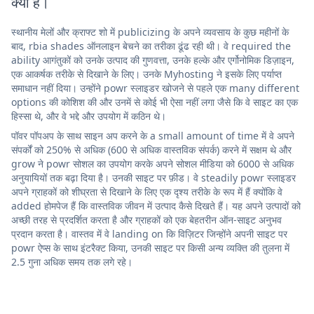
क्या है।
स्थानीय मेलों और क्राफ्ट शो में publicizing के अपने व्यवसाय के कुछ महीनों के
बाद, rbia shades ऑनलाइन बेचने का तरीका ढूंढ रही थी। वे required the
ability आगंतुकों को उनके उत्पाद की गुणवत्ता, उनके हल्के और एर्गोनोमिक डिज़ाइन,
एक आकर्षक तरीके से दिखाने के लिए। उनके Myhosting ने इसके लिए पर्याप्त
समाधान नहीं दिया। उन्होंने powr स्लाइडर खोजने से पहले एक many different
options की कोशिश की और उनमें से कोई भी ऐसा नहीं लगा जैसे कि वे साइट का एक
हिस्सा थे, और वे भद्दे और उपयोग में कठिन थे।
पॉवर पॉपअप के साथ साइन अप करने के a small amount of time में वे अपने
संपर्कों को 250% से अधिक (600 से अधिक वास्तविक संपर्क) करने में सक्षम थे और
grow ने powr सोशल का उपयोग करके अपने सोशल मीडिया को 6000 से अधिक
अनुयायियों तक बढ़ा दिया है। उनकी साइट पर फ़ीड। वे steadily powr स्लाइडर
अपने ग्राहकों को शीघ्रता से दिखाने के लिए एक दृश्य तरीके के रूप में हैं क्योंकि वे
added होमपेज हैं कि वास्तविक जीवन में उत्पाद कैसे दिखते हैं। यह अपने उत्पादों को
अच्छी तरह से प्रदर्शित करता है और ग्राहकों को एक बेहतरीन ऑन-साइट अनुभव
प्रदान करता है। वास्तव में वे landing on कि विज़िटर जिन्होंने अपनी साइट पर
powr ऐप्स के साथ इंटरैक्ट किया, उनकी साइट पर किसी अन्य व्यक्ति की तुलना में
2.5 गुना अधिक समय तक लगे रहे।