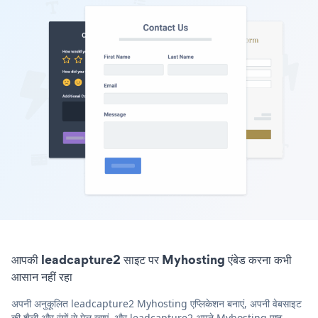
आपकी leadcapture2 साइट पर Myhosting एंबेड करना कभी
आसान नहीं रहा
अपनी अनुकूलित leadcapture2 Myhosting एप्लिकेशन बनाएं, अपनी वेबसाइट
की शैली और रंगों से मेल खाएं, और leadcapture2 अपने Myhosting पृष्ठ,