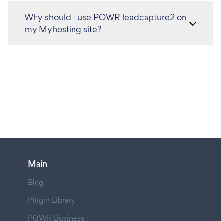
Why should I use POWR leadcapture2 on
my Myhosting site?
Main
Blog
Plugin Library
POWR Business