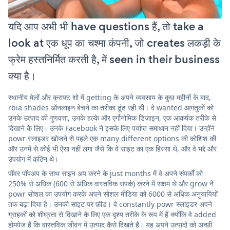
यदि आप अभी भी have questions हैं, तो take a
look at एक धूप का चश्मा कंपनी, जो creates लकड़ी के
फ्रेम हस्तनिर्मित करती है, में seen in their business
क्या है।
स्थानीय मेलों और क्राफ्ट शो में getting के अपने व्यवसाय के कुछ महीनों के बाद,
rbia shades ऑनलाइन बेचने का तरीका ढूंढ रही थी। वे wanted आगंतुकों को
उनके उत्पाद की गुणवत्ता, उनके हल्के और एर्गोनोमिक डिज़ाइन, एक आकर्षक तरीके से
दिखाने के लिए। उनके Facebook ने इसके लिए पर्याप्त समाधान नहीं दिया। उन्होंने
powr स्लाइडर खोजने से पहले एक many different options की कोशिश की
और उनमें से कोई भी ऐसा नहीं लगा जैसे कि वे साइट का एक हिस्सा थे, और वे भद्दे और
उपयोग में कठिन थे।
पॉवर पॉपअप के साथ साइन अप करने के just months में वे अपने संपर्कों को
250% से अधिक (600 से अधिक वास्तविक संपर्क) करने में सक्षम थे और grow ने
powr सोशल का उपयोग करके अपने सोशल मीडिया को 6000 से अधिक अनुयायियों
तक बढ़ा दिया है। उनकी साइट पर फ़ीड। वे constantly powr स्लाइडर अपने
ग्राहकों को शीघ्रता से दिखाने के लिए एक दृश्य तरीके के रूप में हैं क्योंकि वे added
होमपेज हैं कि वास्तविक जीवन में उत्पाद कैसे दिखते हैं। यह अपने उत्पादों को अच्छी